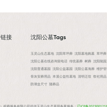
园链接
沈阳公墓Tags
玉灵山生态墓地
沈阳草坪葬
沈阳墓地购墓
草坪葬
沈阳公墓在线咨询留电话
传统墓葬
树葬
沈阳陵园
沈阳普通墓园
沈阳公益墓园
沈阳公墓海葬
维护管
骨灰安葬用品
本溪公益性墓地
清明迁坟
祭祀用品
防潮盒尺寸
随葬品
cn 极乐（沈阳）殡葬服务有限公司提供玉灵山生态墓园备案服务：
辽ICP备202300121