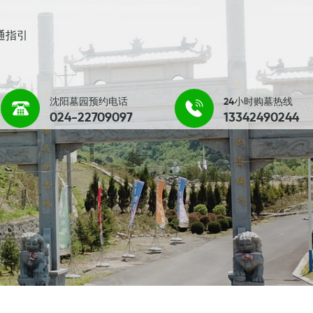
通指引
沈阳墓园预约电话
24小时购墓热线
024-22709097
13342490244