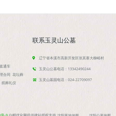
联系玉灵山公墓
辽宁省本溪市高新开发区张其寨大柳峪村
直通车
玉灵山公墓电话：13342490244
理合同
花坛葬
玉灵山墓园电话：024-22709097
殡葬礼仪
8号-9
白帽优化网提供建站授权支持
沈阳墓地地图
沈阳公墓地图