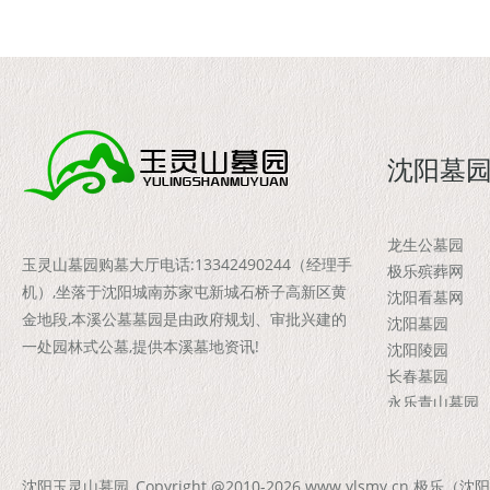
沈阳墓
龙生公墓园
玉灵山墓园购墓大厅电话:13342490244（经理手
极乐殡葬网
机）,坐落于沈阳城南苏家屯新城石桥子高新区黄
沈阳看墓网
金地段,本溪公墓墓园是由政府规划、审批兴建的
沈阳墓园
一处园林式公墓,提供本溪墓地资讯!
沈阳陵园
长春墓园
永乐青山墓园
观陵山墓园
沈阳森林墓园
沈阳家族墓地
沈阳玉灵山墓园
Copyright @2010-2026 www.ylsmy.