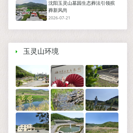
沈阳玉灵山墓园生态葬法引领殡
葬新风尚
2026-07-21
玉灵山环境