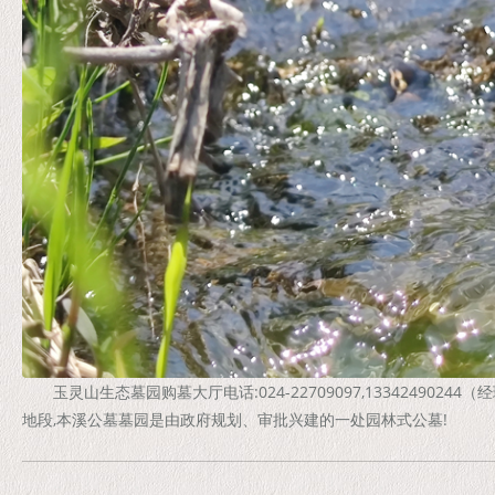
玉灵山生态墓园购墓大厅电话:024-22709097,1334249
地段,本溪公墓墓园是由政府规划、审批兴建的一处园林式公墓!