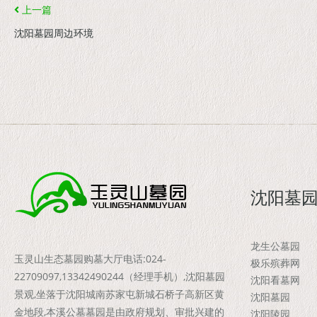
上一篇
沈阳墓园周边环境
沈阳墓
龙生公墓园
玉灵山生态墓园购墓大厅电话:024-
极乐殡葬网
22709097,13342490244（经理手机）,沈阳墓园
沈阳看墓网
景观,坐落于沈阳城南苏家屯新城石桥子高新区黄
沈阳墓园
金地段,本溪公墓墓园是由政府规划、审批兴建的
沈阳陵园