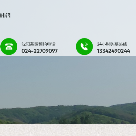
通指引
沈阳墓园预约电话
24小时购墓热线
024-22709097
13342490244