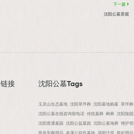
下一篇
沈阳公墓景观
园链接
沈阳公墓Tags
玉灵山生态墓地
沈阳草坪葬
沈阳墓地购墓
草坪葬
沈阳公墓在线咨询留电话
传统墓葬
树葬
沈阳陵园
沈阳普通墓园
沈阳公益墓园
沈阳公墓海葬
维护管
骨灰安葬用品
本溪公益性墓地
清明迁坟
祭祀用品