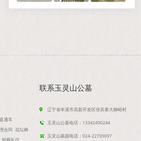
联系玉灵山公墓
辽宁省本溪市高新开发区张其寨大柳峪村
直通车
玉灵山公墓电话：13342490244
理合同
花坛葬
玉灵山墓园电话：024-22709097
殡葬礼仪