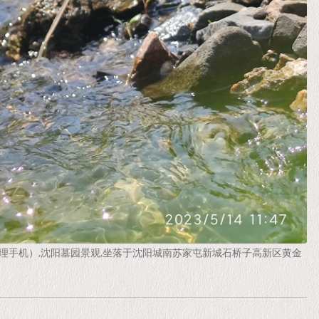
0244（经理手机）,沈阳墓园景观,坐落于沈阳城南苏家屯新城石桥子高新区黄金